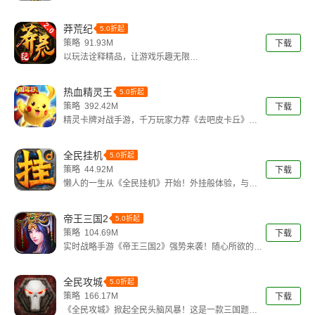
上的处理也极其精雕细琢。生气勃勃的
莽荒纪
5.0折起
策略 91.93M
下载
以玩法诠释精品，让游戏乐趣无限
《莽荒纪2.0》继承了原版的玄幻修仙精髓，
热血精灵王
5.0折起
策略 392.42M
下载
精灵卡牌对战手游，千万玩家力荐《去吧皮卡丘》独
特的模拟精灵养成玩法，百种美萌精灵
全民挂机
5.0折起
策略 44.92M
下载
懒人的一生从《全民挂机》开始！外挂般体验，与软
妹无限畅聊！
为你带来真正的
帝王三国2
5.0折起
策略 104.69M
下载
实时战略手游《帝王三国2》强势来袭！随心所欲的布
阵系统，即时手控的战场策略，战斗
全民攻城
5.0折起
策略 166.17M
下载
《全民攻城》掀起全民头脑风暴！这是一款三国题材