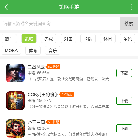
策略手游
搜索
热门
策略
养成
射击
卡牌
休闲
角色
MOBA
体育
音乐
二战风云
5.0折起
策略 66.65M
下载
《二战风云》是一款社交战略网游！游戏以二次大战
为背景，结合城市建造、资源经营、组
COK列王的纷争
5.0折起
策略 150.28M
下载
《列王的纷争》战争策略手游开创者，六周年嘉年华
现已全面开启！六年以来《列王的纷争
帝王三国
5.0折起
策略 62.26M
下载
三国战场突起竞技风云，佣兵仗剑群雄大战神州！众