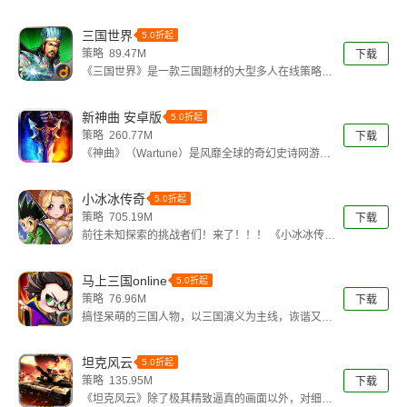
盼所归，新增君王将、酒馆皇榜……精
三国世界
5.0折起
策略 89.47M
下载
《三国世界》是一款三国题材的大型多人在线策略游
戏.以写实的风格来展现波澜壮阔的三
新神曲 安卓版
5.0折起
策略 260.77M
下载
《神曲》（Wartune）是风靡全球的奇幻史诗网游大
作。波澜壮阔的神话史诗在移动
小冰冰传奇
5.0折起
策略 705.19M
下载
前往未知探索的挑战者们！来了！！！ 《小冰冰传
奇》X《猎人×猎人》联动热血来袭！
马上三国online
5.0折起
策略 76.96M
下载
搞怪呆萌的三国人物，以三国演义为主线，诙谐又不
失内涵。实力不分伯仲的对决，智慧的
坦克风云
5.0折起
策略 135.95M
下载
《坦克风云》除了极其精致逼真的画面以外，对细节