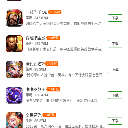
的策略手游。写实而壮阔的三国军队阵
一骑当千OL
5.0折起
策略 347.67M
下载
时隔六年，三国群英经典重现，依旧熟悉的千人混
战，依旧熟悉的一骑当千，依旧熟悉的恢
穿越吧主公
5.0折起
策略 129.76M
下载
《穿越吧！主公》是一款中国版超级英雄战争手游，
游戏首创30V30超大战场，200
全民西游2
5.0折起
策略 98.30M
下载
“我的意中人是个盖世英雄，有一天他会踩着七色云彩
来娶我，我只猜中了前头，可是我却
啪啪巫妖王
5.0折起
策略 138.42M
下载
魔兽APRG手游《啪啪巫妖王》，全新游戏体验，海
量的魔兽英雄整装待发，WOW心萌
全民蒸汽
5.0折起
策略 88.27M
下载
2015第一蒸汽朋克手游！独立正版IP，酷炫摇滚朋克