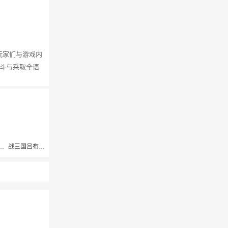
玩家们与游戏内
斗与采取全语
无双吕布传
战三国吕布传奇