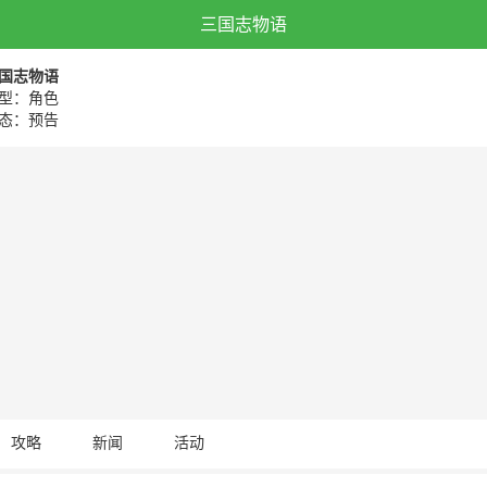
三国志物语
国志物语
型：角色
态：预告
攻略
新闻
活动