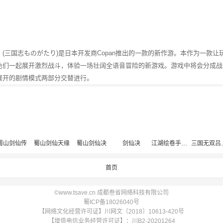
(三国志ものがたり)是日本开发商Copan推出的一款的新作游。本作为一款让
色们一起展开激烈战斗，体验一场壮阔全语音冒险的新游戏。游戏中将会分成战
展开的剧情模式两部分交替进行。
蜀山剑仙传
蜀山剑仙天缘
蜀山剑仙决
剑仙决
江湖绘卷手游版
三国
首页
©www.tsave.cn 成都叁省网络科技有限公司
蜀ICP备18026040号
【网络文化经营许可证】川网文〔2018〕10613-420号
【增值电信业务经营许可证】：川B2-20201264