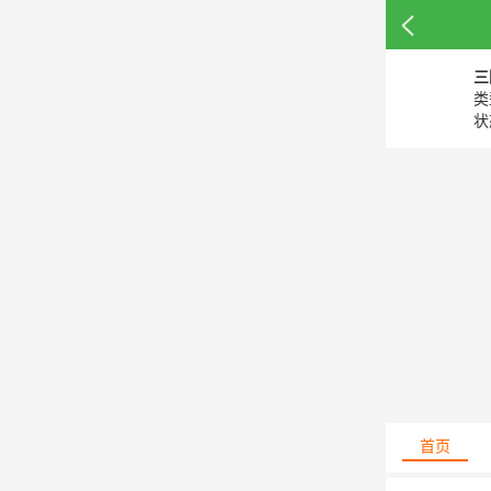
三
类
状
首页