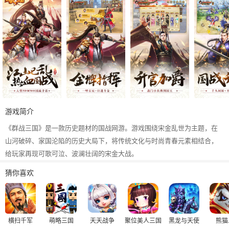
游戏简介
《群战三国》是一款历史题材的国战网游。游戏围绕宋金乱世为主题，在
山河破碎、家国沦陷的历史大局下，将传统文化与时尚青春元素相结合，
给玩家再现可歌可泣、波澜壮阔的宋金大战。
猜你喜欢
横扫千军
萌略三国
天天战争
聚位美人三国
黑龙与天使
熊猫