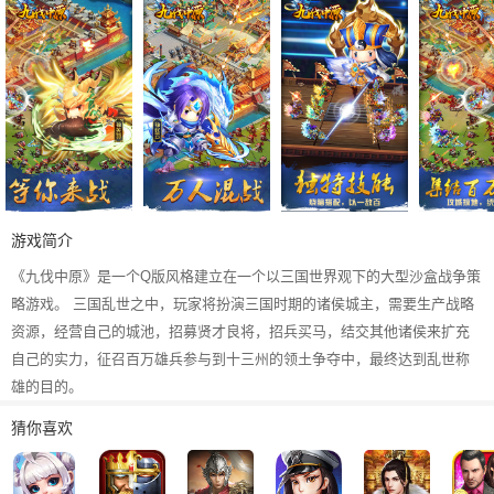
游戏简介
《九伐中原》是一个Q版风格建立在一个以三国世界观下的大型沙盒战争策
略游戏。 三国乱世之中，玩家将扮演三国时期的诸侯城主，需要生产战略
资源，经营自己的城池，招募贤才良将，招兵买马，结交其他诸侯来扩充
自己的实力，征召百万雄兵参与到十三州的领土争夺中，最终达到乱世称
雄的目的。
猜你喜欢