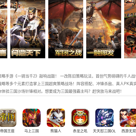
策略手游《一骑当千2》敲响战鼓！ 一改陈旧策略玩法，首创气势磅礴的千人战
战略等多个元素打造掌上三国超爽策略战场！阵容搭配、冲锋杀敌、真人PK真
你体验三国沙场针锋相对。想要成为三国最强霸主吗？赶快放马来战吧！
帝国王座
马上三国
熊猫人
赤龙之吼
天天怼三国OL
西游无双