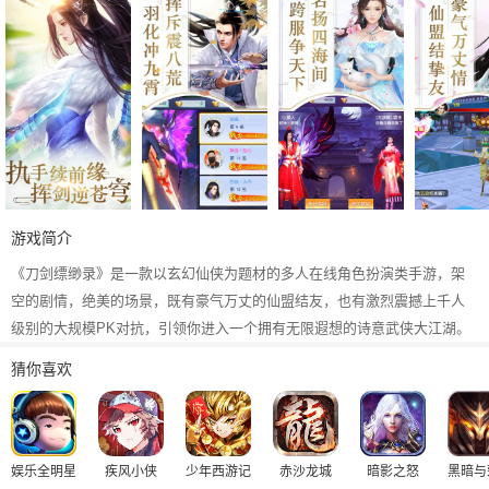
游戏简介
《刀剑缥缈录》是一款以玄幻仙侠为题材的多人在线角色扮演类手游，架
空的剧情，绝美的场景，既有豪气万丈的仙盟结友，也有激烈震撼上千人
级别的大规模PK对抗，引领你进入一个拥有无限遐想的诗意武侠大江湖。
猜你喜欢
娱乐全明星
疾风小侠
少年西游记
赤沙龙城
暗影之怒
黑暗与