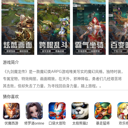
游戏简介
《九剑魔龙传》是一款魔幻类ARPG游戏唯美写实的魔幻风格，独特时装，
专属宠物，特效绚丽，画面精致，在天外，邪神降临，勇者们几经艰苦将
其击败，但却失去了力量，为寻找回自身力量，踏上旅程。。
猜你喜欢
伏魔西游
修罗道online
口袋大冒险
太极熊猫2
暴走猛将
欢乐