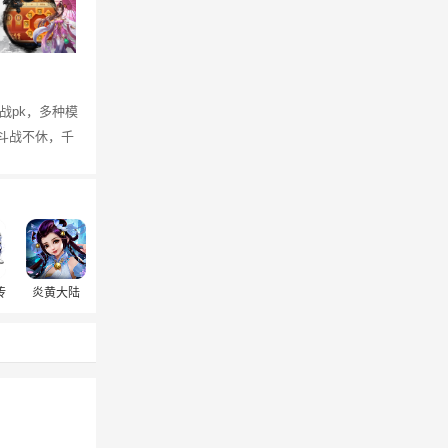
战pk，多种模
斗战不休，千
传
炎黄大陆