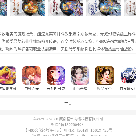
精致唯美的游戏场景，酷炫真实的打斗效果吸引众多玩家，无双幻域情缘三界斗
让你感受最梦幻仙侠情缘修真传奇，百变时装随心切换、征服Q萌宠物驰骋三界
战，熟练的掌握各项职业技能运用，无损转职系统身临其境体验热血修仙战役。
数码兽逆袭
中娅之光
云梦四时歌
山海奇缘
极品皇帝
白发魔女
首页
©www.tsave.cn 成都叁省网络科技有限公司
蜀ICP备18026040号
【网络文化经营许可证】川网文〔2018〕10613-420号