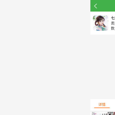
七
类
数
详情