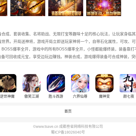
备合成、套装收集、名将助战、无限打宝等趣味十足的核心玩法，让玩家身临其
戏世界。开局送神将，游戏开局立即送玩家神将一个，自带石化属性，可攻、可
。BOSS爆率全开，游戏中的所有BOSS爆率全开，小怪都能爆终装，装备靠打
爆装备可回收成元宝，享受边玩边赚钱。神装合成，游戏爆得装备可合成神装，突
逆世神魔
傲笑江湖
胜斗西游
六界仙尊
魔神变
颜七夜
首页
©www.tsave.cn 成都叁省网络科技有限公司
蜀ICP备18026040号