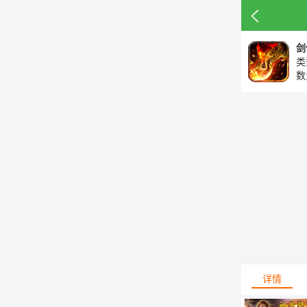
剑
类
数
详情