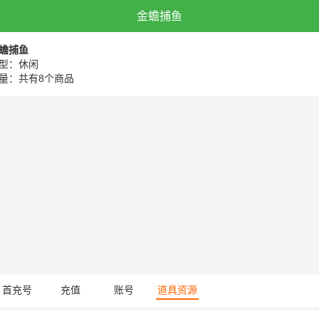
金蟾捕鱼
蟾捕鱼
型：休闲
量：共有8个商品
首充号
充值
账号
道具资源