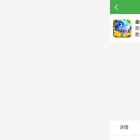
金
类
数
详情