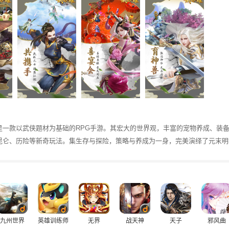
是一款以武侠题材为基础的RPG手游。其宏大的世界观，丰富的宠物养成、装
昆仑、历险等新奇玩法。集生存与探险，策略与养成为一身，完美演绎了元末明
九州世界
英雄训练师
无界
战天神
天子
邪风曲