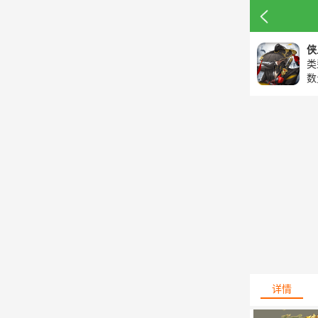
侠
类
数
详情