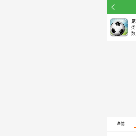
足
类
数
详情