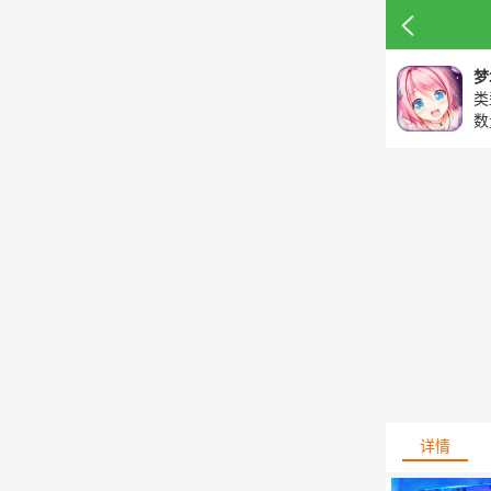
梦
类
数
详情