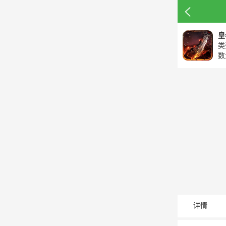
皇
类
数
详情