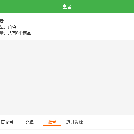
皇者
者
型：角色
量：共有8个商品
首充号
充值
账号
道具资源